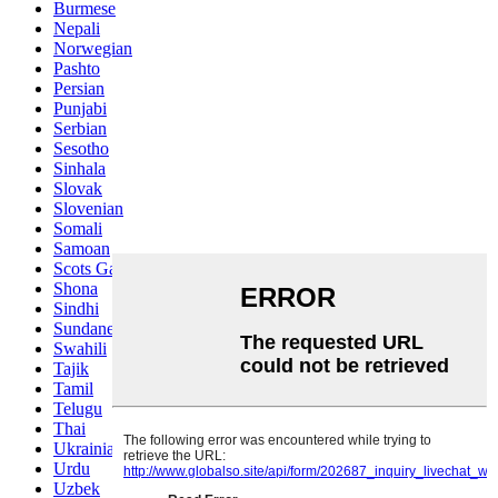
Burmese
Nepali
Norwegian
Pashto
Persian
Punjabi
Serbian
Sesotho
Sinhala
Slovak
Slovenian
Somali
Samoan
Scots Gaelic
Shona
Sindhi
Sundanese
Swahili
Tajik
Tamil
Telugu
Thai
Ukrainian
Urdu
Uzbek