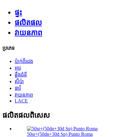
ផ្ទះ
ផលិតផល
វាយនភាព
ប្រភេទ
ប៉ាក់ពីរដង
អាវ
ឆ្អឹងជំនី
សឺប៉ា
ធារី
វាយនភាព
LACE
ផលិតផល​ពិសេស
50sr+(50dn+30d Sp) Punto Roma