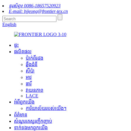
ទូរស័ព្ទ៖ 0086-18657520923
E-mail: bjjeong@frontier-tex.cn
English
ផ្ទះ
ផលិតផល
ប៉ាក់ពីរដង
ឆ្អឹងជំនី
សឺប៉ា
អាវ
ធារី
វាយនភាព
LACE
អំពី​ពួក​យើង
ការិយាល័យរបស់យើង។
ព័ត៌មាន
សំណួរគេសួរញឹកញាប់
ទាក់ទង​មក​ពួក​យើង