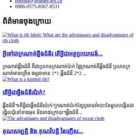
bjjeong@frontier-tex.cn
0086-0575-8567-8531
ព័ត៌មានចុងក្រោយ
អ្វី​ទៅ​ជា​ក្រណាត់​ឆ្អឹង​ជំនីរ តើ​អ្វី​ជា​អត្ថប្រយោជន៍...
ក្រណាត់ឆ្អឹងជំនី គឺជាប្រភេទក្រណាត់ប៉ាក់ ផ្ទៃក្រណាត់គឺឆ្អឹងជំនី ប្រភេទក្រ
ណាត់មានច្រើន ធម្មតាមាន 1*1 ឆ្អឹងជំនី 2*2 ...
តើអ្វីជាឆ្អឹងជំនីរប៉ាក់?
ឆ្អឹងជំនី។តើអ្វីជាឆ្អឹងជំនីរប៉ាក់?ក្រណាត់ប៉ាក់ខ្សែបូមានអំបោះតែមួយបង្កើតជា
រង្វិលជុំនៅខាងមុខ និងខាងក្រោយ។ឆ្អឹងជំនី...
គុណសម្បត្តិ និង គុណវិបត្តិ នៃញើស...