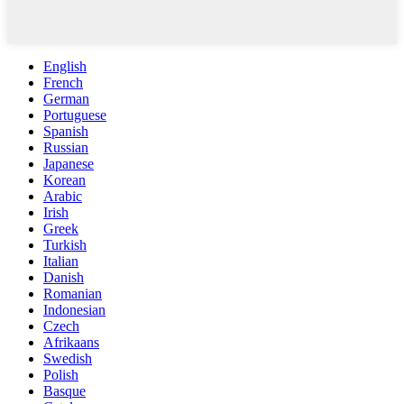
English
French
German
Portuguese
Spanish
Russian
Japanese
Korean
Arabic
Irish
Greek
Turkish
Italian
Danish
Romanian
Indonesian
Czech
Afrikaans
Swedish
Polish
Basque