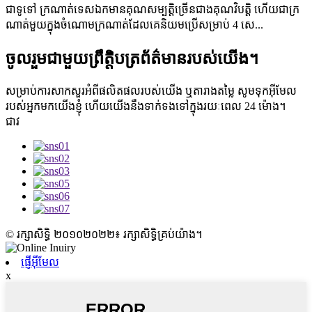
ជាទូទៅ ក្រណាត់ទេសឯកមានគុណសម្បត្តិច្រើនជាងគុណវិបត្តិ ហើយជាក្រ
ណាត់មួយក្នុងចំណោមក្រណាត់ដែលគេនិយមប្រើសម្រាប់ 4 សេ...
ចូលរួមជាមួយព្រឹត្តិបត្រព័ត៌មានរបស់យើង។
សម្រាប់ការសាកសួរអំពីផលិតផលរបស់យើង ឬតារាងតម្លៃ សូមទុកអ៊ីមែល
របស់អ្នកមកយើងខ្ញុំ ហើយយើងនឹងទាក់ទងទៅក្នុងរយៈពេល 24 ម៉ោង។
ជាវ
© រក្សាសិទ្ធិ ២០១០២០២២៖ រក្សាសិទ្ធិគ្រប់យ៉ាង។
ផ្ញើអ៊ីមែល
x