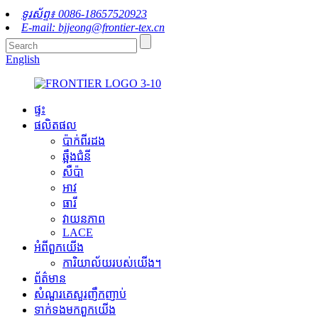
ទូរស័ព្ទ៖ 0086-18657520923
E-mail: bjjeong@frontier-tex.cn
English
ផ្ទះ
ផលិតផល
ប៉ាក់ពីរដង
ឆ្អឹងជំនី
សឺប៉ា
អាវ
ធារី
វាយនភាព
LACE
អំពី​ពួក​យើង
ការិយាល័យរបស់យើង។
ព័ត៌មាន
សំណួរគេសួរញឹកញាប់
ទាក់ទង​មក​ពួក​យើង