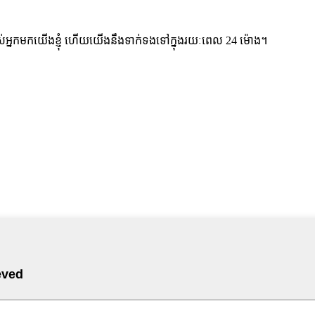
់អ្នកមកយើងខ្ញុំ ហើយយើងនឹងទាក់ទងទៅក្នុងរយៈពេល 24 ម៉ោង។