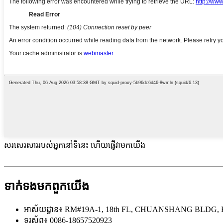
សរសេរសាររបស់អ្នកនៅទីនេះ ហើយផ្ញើវាមកយើង
ទាក់ទង​មក​ពួក​យើង
អាស័យដ្ឋាន៖ RM#19A-1, 18th FL, CHUANSHANG BLDG, 
ទូរស័ព្ទ៖ 0086-18657520923