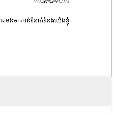
0086-0575-8567-8531
ាគមន៍មកកាន់ទំនាក់ទំនងយើងខ្ញុំ