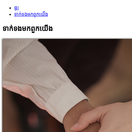
ផ្ទះ
ទាក់ទង​មក​ពួក​យើង
ទាក់ទង​មក​ពួក​យើង