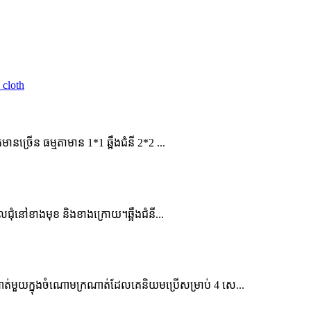
់មានច្រើន ធម្មតាមាន 1*1 ឆ្អឹងជំនី 2*2 ...
ង្វិលជុំនៅខាងមុខ និងខាងក្រោយ។ឆ្អឹងជំនី...
ត់មួយក្នុងចំណោមក្រណាត់ដែលគេនិយមប្រើសម្រាប់ 4 សេ...