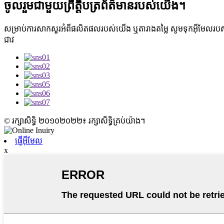
ចូលរួមជាមួយព្រឹត្តិបត្រព័ត៌មានរបស់យើង។
សម្រាប់ការសាកសួរអំពីផលិតផលរបស់យើង ឬតារាងតម្លៃ សូមទុកអ៊ីមែលរបស
ជាវ
© រក្សាសិទ្ធិ ២០១០២០២២៖ រក្សាសិទ្ធិគ្រប់យ៉ាង។
ផ្ញើអ៊ីមែល
x