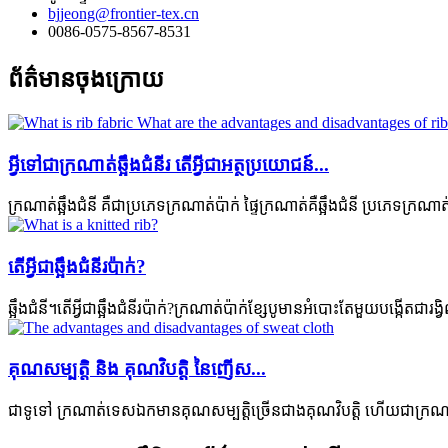
bjjeong@frontier-tex.cn
0086-0575-8567-8531
ព័ត៌មានចុងក្រោយ
អ្វី​ទៅ​ជា​ក្រណាត់​ឆ្អឹង​ជំនីរ តើ​អ្វី​ជា​អត្ថប្រយោជន៍...
ក្រណាត់ឆ្អឹងជំនី គឺជាប្រភេទក្រណាត់ប៉ាក់ ផ្ទៃក្រណាត់គឺឆ្អឹងជំនី ប្រភេទក្រណាត
តើអ្វីជាឆ្អឹងជំនីរប៉ាក់?
ឆ្អឹងជំនី។តើអ្វីជាឆ្អឹងជំនីរប៉ាក់?ក្រណាត់ប៉ាក់ខ្សែបូមានអំបោះតែមួយបង្កើតជារ
គុណសម្បត្តិ និង គុណវិបត្តិ នៃញើស...
ជាទូទៅ ក្រណាត់ទេសឯកមានគុណសម្បត្តិច្រើនជាងគុណវិបត្តិ ហើយជាក្រណា